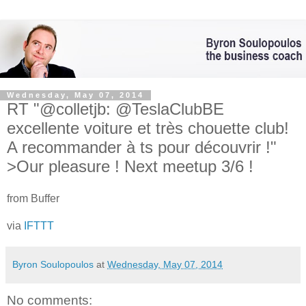
Wednesday, May 07, 2014
RT "@colletjb: @TeslaClubBE
excellente voiture et très chouette club!
A recommander à ts pour découvrir !"
>Our pleasure ! Next meetup 3/6 !
from Buffer
via
IFTTT
Byron Soulopoulos
at
Wednesday, May 07, 2014
No comments: