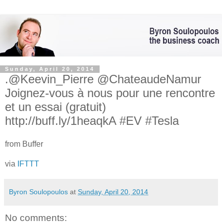
Sunday, April 20, 2014
.@Keevin_Pierre @ChateaudeNamur
Joignez-vous à nous pour une rencontre
et un essai (gratuit)
http://buff.ly/1heaqkA #EV #Tesla
from Buffer
via
IFTTT
Byron Soulopoulos
at
Sunday, April 20, 2014
No comments: